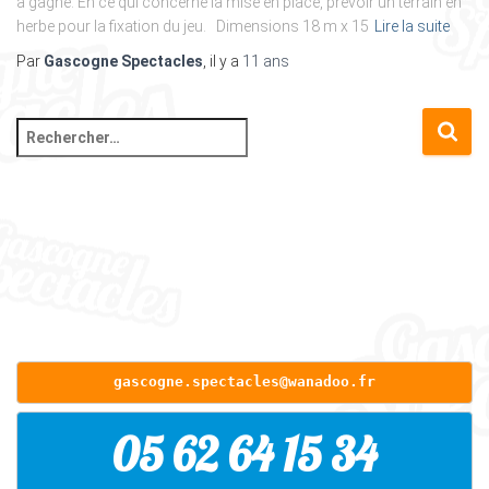
a gagné. En ce qui concerne la mise en place, prévoir un terrain en
herbe pour la fixation du jeu. Dimensions 18 m x 15
Lire la suite
Par
Gascogne Spectacles
, il y a
11 ans
R
e
c
h
e
r
c
h
e
r
gascogne.spectacles@wanadoo.fr
:
05 62 64 15 34