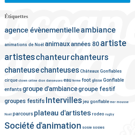
Étiquettes
ambiance
agence évènementielle
artiste
animaux
années 80
animations de Noël
artistes
chanteurs
chanteur
chanteuse
chanteuses
Châteaux Gonflables
eau
foot
Gonflable
cirque
glisse
clown
céline dion
danseuses
ferme
groupe d'ambiance
groupe festif
enfants
Intervilles
groupes festifs
jeu gonflable
mer
mousse
plateau d'artistes
parcours
rodeo
Noël
rugby
Société d'animation
sosie
sosies